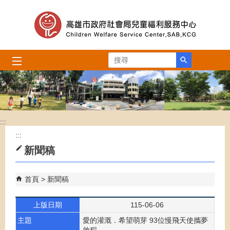
跳到主要內容區塊
搜尋
:::
:::
新聞稿
首頁
新聞稿
上版日期
115-06-06
主題
愛的灌溉．希望萌芽 93位慢飛天使攜夢