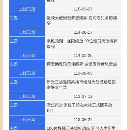
啟程
上版日期
115-03-27
主題
慢飛天使暢遊夢想樂園 提前過兒童節圓
夢
上版日期
114-06-17
主題
乘風飛翔，無限綻放 90位慢飛天使攜夢
啟程
上版日期
114-03-28
主題
用愛助慢飛天使圓夢 遊樂園歡度兒童節
上版日期
113-08-05
主題
新光三越邀請高雄市慢飛天使體驗建築
童樂嘉年華
上版日期
113-07-19
主題
高雄第24家親子館在大社正式開幕啟
用！
上版日期
113-06-22
主題
100位慢飛天使揚帆啟航 迎向人生新里