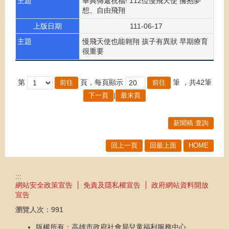
主題
畢典傳遞祝福! 112位慢飛天使 擁抱夢
想、自由飛翔
上版日期
111-06-17
主題
慢飛天使也能翱翔 孩子有異狀 早期療育
很重要
第
頁，每頁顯示
筆
，共42筆
|
下一頁
最末頁
新聞稿 查詢
回上一頁
回最上面
HOME
:::
網站安全政策宣告
免責及隱私權宣告
政府網站資料開放
宣告
瀏覽人次：
991
版權所有：高雄市政府社會局兒童福利服務中心