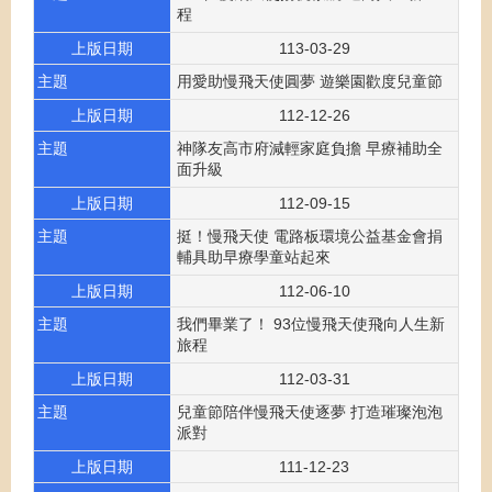
程
上版日期
113-03-29
主題
用愛助慢飛天使圓夢 遊樂園歡度兒童節
上版日期
112-12-26
主題
神隊友高市府減輕家庭負擔 早療補助全
面升級
上版日期
112-09-15
主題
挺！慢飛天使 電路板環境公益基金會捐
輔具助早療學童站起來
上版日期
112-06-10
主題
我們畢業了！ 93位慢飛天使飛向人生新
旅程
上版日期
112-03-31
主題
兒童節陪伴慢飛天使逐夢 打造璀璨泡泡
派對
上版日期
111-12-23