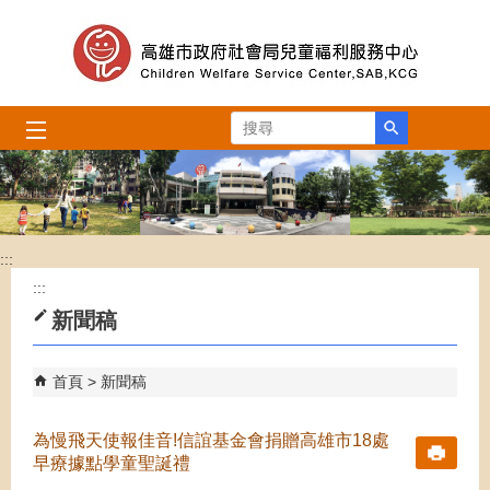
跳到主要內容區塊
搜尋
:::
:::
新聞稿
首頁
新聞稿
為慢飛天使報佳音!信誼基金會捐贈高雄市18處
早療據點學童聖誕禮