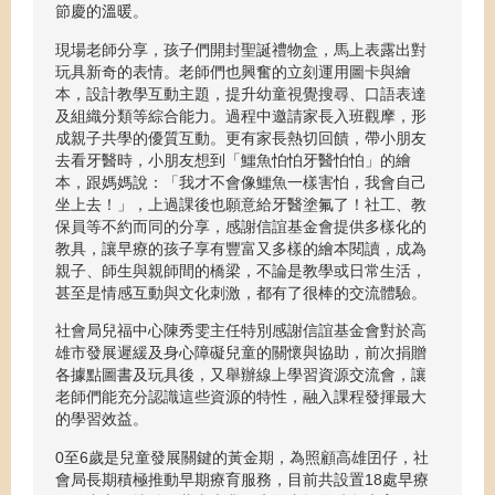
節慶的溫暖。
現場老師分享，孩子們開封聖誕禮物盒，馬上表露出對
玩具新奇的表情。老師們也興奮的立刻運用圖卡與繪
本，設計教學互動主題，提升幼童視覺搜尋、口語表達
及組織分類等綜合能力。過程中邀請家長入班觀摩，形
成親子共學的優質互動。更有家長熱切回饋，帶小朋友
去看牙醫時，小朋友想到「鱷魚怕怕牙醫怕怕」的繪
本，跟媽媽說：「我才不會像鱷魚一樣害怕，我會自己
坐上去！」，上過課後也願意給牙醫塗氟了！社工、教
保員等不約而同的分享，感謝信誼基金會提供多樣化的
教具，讓早療的孩子享有豐富又多樣的繪本閱讀，成為
親子、師生與親師間的橋梁，不論是教學或日常生活，
甚至是情感互動與文化刺激，都有了很棒的交流體驗。
社會局兒福中心陳秀雯主任特別感謝信誼基金會對於高
雄市發展遲緩及身心障礙兒童的關懷與協助，前次捐贈
各據點圖書及玩具後，又舉辦線上學習資源交流會，讓
老師們能充分認識這些資源的特性，融入課程發揮最大
的學習效益。
0至6歲是兒童發展關鍵的黃金期，為照顧高雄囝仔，社
會局長期積極推動早期療育服務，目前共設置18處早療