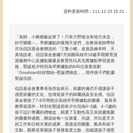
資料更新時間：111-12-23 15:21
「老師，小豬都躲起來了！只有大野狼沒有地方休息，
好可憐喔～」早療據點的慢飛天使們，在教保老師帶領
共玩信誼基金會贈送的「三隻小豬」桌遊及繪本時，天
真地說著。信誼基金會繼7月捐贈高雄市18處早期療育資
源服務中心及據點圖書及教育性玩具充實據點學習資源
後，聖誕前夕特別為早療據點的645位孩童規劃
「Goodstart好好開始~聖誕禮物盒」，陪伴孩子們歡慶
聖誕佳節。
信誼基金會董事長張杏如表示，節慶的儀式不僅讓孩子
感受節慶的文化，也增進孩子的歸屬感及安全感。信誼
基金會除了7-8月間挹注高雄市早療據點的圖書、遊具等
教學資源外，特別在聖誕節前夕分別為0~3歲、4~7歲的
孩子設計專屬的禮物盒，精選了互動性高又具節慶氛圍
的圖書和遊戲，贈送給每一位孩童。共讀、共玩是天天
的工作和日積月累的成果，透過這些圖書、教具和孩子
互動，觀察並掌握孩子發展進度之餘，也能讓孩子感受