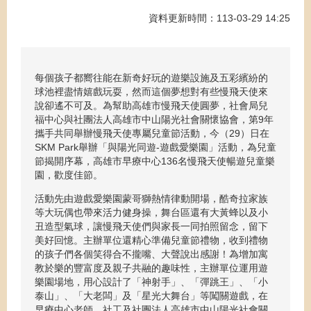
資料更新時間：113-03-29 14:25
每個孩子都嚮往能在新奇好玩的遊樂設施及五彩繽紛的
球池裡盡情嬉戲玩耍，然而這個夢想對有些慢飛天使來
說卻遙不可及。為幫助高雄市慢飛天使圓夢，社會局兒
福中心與社團法人高雄市中山陽光社會關懷協會，第9年
攜手共同舉辦慢飛天使專屬兒童節活動，今（29）日在
SKM Park舉辦「與陽光同遊-遊戲愛樂園」活動，為兒童
節揭開序幕，高雄市早療中心136名慢飛天使暢遊兒童樂
園，歡度佳節。
活動先由遊戲愛樂園蒙哥獅熱情律動開場，酷奇拉家族
等大玩偶也帶來活力健身操，舞台區還有大黃蜂以及小
丑造型氣球，讓慢飛天使們與家長一同拍照留念，留下
美好回憶。主辦單位還精心準備兒童節禮物，收到禮物
的孩子們各個笑得合不攏嘴、大聲說出感謝！為增加寓
教於樂的豐富度及親子共融的趣味性，主辦單位運用遊
樂園場地，用心設計了「神射手」、「彈跳王」、「小
泰山」、「大老闆」及「星光大舞台」等闖關遊戲，在
早療中心老師、社工及社團法人高雄市中山陽光社會關