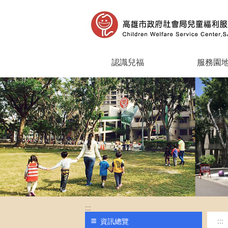
跳到主要內容區塊
認識兒福
服務園
:::
:::
資訊總覽