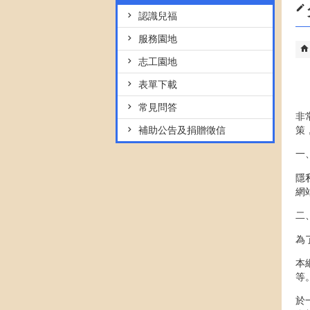
認識兒福
服務園地
志工園地
表單下載
常見問答
非
策
補助公告及捐贈徵信
一
隱
網
二
為
本
等
於