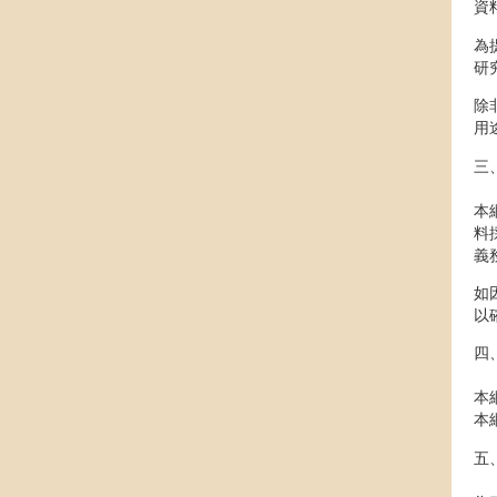
資
為
研
除
用
三
本
料
義
如
以
四
本
本
五、