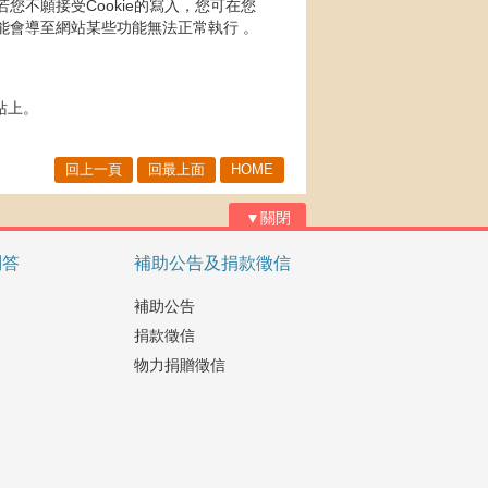
您不願接受Cookie的寫入，您可在您
可能會導至網站某些功能無法正常執行 。
站上。
回上一頁
回最上面
HOME
▼關閉
問答
補助公告及捐款徵信
補助公告
捐款徵信
物力捐贈徵信