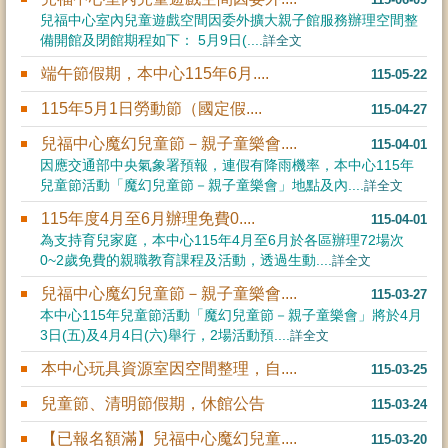
兒福中心室內兒童遊戲空間因委外擴大親子館服務辦理空間整
備開館及閉館期程如下： 5月9日(....
詳全文
端午節假期，本中心115年6月....
115-05-22
115年5月1日勞動節（國定假....
115-04-27
兒福中心魔幻兒童節－親子童樂會....
115-04-01
因應交通部中央氣象署預報，連假有降雨機率，本中心115年
兒童節活動「魔幻兒童節－親子童樂會」地點及內....
詳全文
115年度4月至6月辦理免費0....
115-04-01
為支持育兒家庭，本中心115年4月至6月於各區辦理72場次
0~2歲免費的親職教育課程及活動，透過生動....
詳全文
兒福中心魔幻兒童節－親子童樂會....
115-03-27
本中心115年兒童節活動「魔幻兒童節－親子童樂會」將於4月
3日(五)及4月4日(六)舉行，2場活動預....
詳全文
本中心玩具資源室因空間整理，自....
115-03-25
兒童節、清明節假期，休館公告
115-03-24
【已報名額滿】兒福中心魔幻兒童....
115-03-20