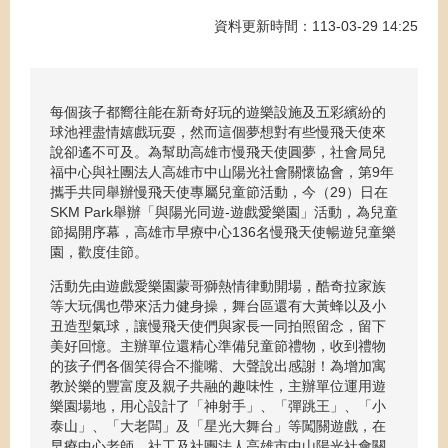
資料更新時間：113-03-29 14:25
每個孩子都嚮往能在新奇好玩的遊樂設施及五彩繽紛的
球池裡盡情嬉戲玩耍，然而這個夢想對有些慢飛天使來
說卻遙不可及。為幫助高雄市慢飛天使圓夢，社會局兒
福中心與社團法人高雄市中山陽光社會關懷協會，第9年
攜手共同舉辦慢飛天使專屬兒童節活動，今（29）日在
SKM Park舉辦「與陽光同遊-遊戲愛樂園」活動，為兒童
節揭開序幕，高雄市早療中心136名慢飛天使暢遊兒童樂
園，歡度佳節。
活動先由遊戲愛樂園蒙哥獅熱情律動開場，酷奇拉家族
等大玩偶也帶來活力健身操，舞台區還有大黃蜂以及小
丑造型氣球，讓慢飛天使們與家長一同拍照留念，留下
美好回憶。主辦單位還精心準備兒童節禮物，收到禮物
的孩子們各個笑得合不攏嘴、大聲說出感謝！為增加寓
教於樂的豐富度及親子共融的趣味性，主辦單位運用遊
樂園場地，用心設計了「神射手」、「彈跳王」、「小
泰山」、「大老闆」及「星光大舞台」等闖關遊戲，在
早療中心老師、社工及社團法人高雄市中山陽光社會關