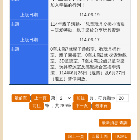
加入幸福的行列！
上版日期
114-06-19
主題
114年親子活動-「兒童玩具交換小市集
～讓愛轉動」親子樂於分享玩具資源
上版日期
114-06-17
主題
0至未滿7歲親子遊戲室、教玩具操作
室、親子圖書室、0至未滿2歲 探索遊戲
室、3D童樂室、7至未滿12歲兒童育樂
室、玩具資源室及感覺統合室換季清
潔，114年6月26日（週四）及6月27日
（週五）暫停開放。
|
第
頁，每頁顯示
最前頁
上一頁
筆
，共289筆
|
下一頁
最末頁
最新消息 查詢
回上一頁
回最上面
HOME